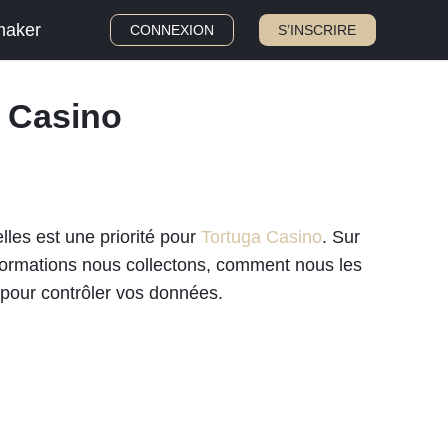
maker
CONNEXION
S’INSCRIRE
a Casino
les est une priorité pour
Tortuga Casino
. Sur
nformations nous collectons, comment nous les
 pour contrôler vos données.