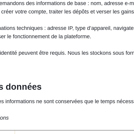
s demandons des informations de base : nom, adresse e-m
éer votre compte, traiter les dépôts et verser les gains
ions techniques : adresse IP, type d’appareil, navigateu
iser le fonctionnement de la plateforme.
’identité peuvent être requis. Nous les stockons sous fo
es données
les informations ne sont conservées que le temps nécess
ions